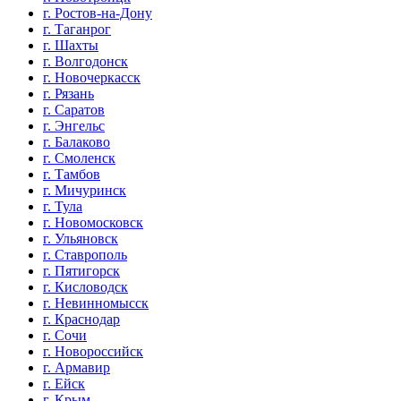
г. Ростов-на-Дону
г. Таганрог
г. Шахты
г. Волгодонск
г. Новочеркасск
г. Рязань
г. Саратов
г. Энгельс
г. Балаково
г. Смоленск
г. Тамбов
г. Мичуринск
г. Тула
г. Новомосковск
г. Ульяновск
г. Ставрополь
г. Пятигорск
г. Кисловодск
г. Невинномысск
г. Краснодар
г. Сочи
г. Новороссийск
г. Армавир
г. Ейск
г. Крым