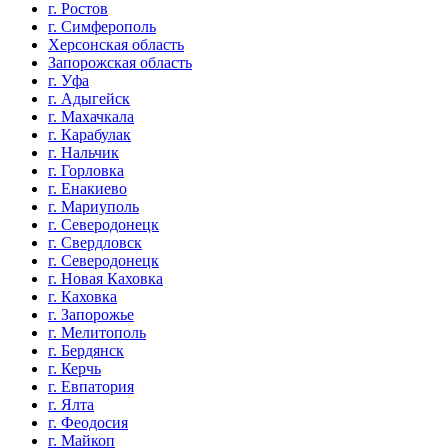
г. Ростов
г. Симферополь
Херсонская область
Запорожская область
г. Уфа
г. Адыгейск
г. Махачкала
г. Карабулак
г. Нальчик
г. Горловка
г. Енакиево
г. Мариуполь
г. Северодонецк
г. Свердловск
г. Северодонецк
г. Новая Каховка
г. Каховка
г. Запорожье
г. Мелитополь
г. Бердянск
г. Керчь
г. Евпатория
г. Ялта
г. Феодосия
г. Майкоп