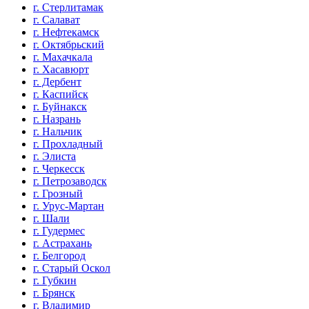
г. Стерлитамак
г. Салават
г. Нефтекамск
г. Октябрьский
г. Махачкала
г. Хасавюрт
г. Дербент
г. Каспийск
г. Буйнакск
г. Назрань
г. Нальчик
г. Прохладный
г. Элиста
г. Черкесск
г. Петрозаводск
г. Грозный
г. Урус-Мартан
г. Шали
г. Гудермес
г. Астрахань
г. Белгород
г. Старый Оскол
г. Губкин
г. Брянск
г. Владимир