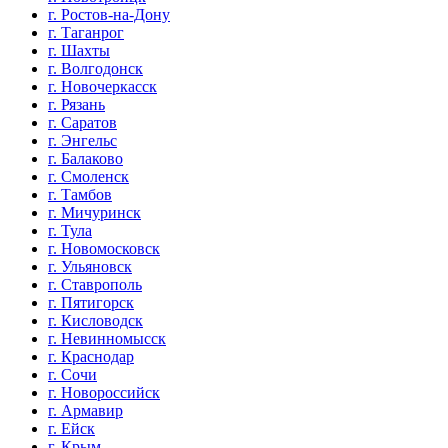
г. Ростов-на-Дону
г. Таганрог
г. Шахты
г. Волгодонск
г. Новочеркасск
г. Рязань
г. Саратов
г. Энгельс
г. Балаково
г. Смоленск
г. Тамбов
г. Мичуринск
г. Тула
г. Новомосковск
г. Ульяновск
г. Ставрополь
г. Пятигорск
г. Кисловодск
г. Невинномысск
г. Краснодар
г. Сочи
г. Новороссийск
г. Армавир
г. Ейск
г. Крым