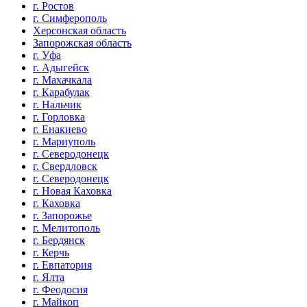
г. Ростов
г. Симферополь
Херсонская область
Запорожская область
г. Уфа
г. Адыгейск
г. Махачкала
г. Карабулак
г. Нальчик
г. Горловка
г. Енакиево
г. Мариуполь
г. Северодонецк
г. Свердловск
г. Северодонецк
г. Новая Каховка
г. Каховка
г. Запорожье
г. Мелитополь
г. Бердянск
г. Керчь
г. Евпатория
г. Ялта
г. Феодосия
г. Майкоп