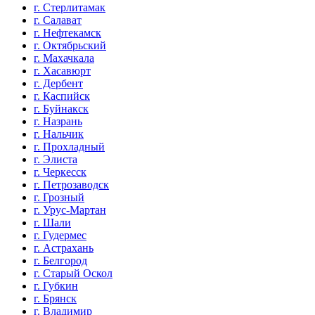
г. Стерлитамак
г. Салават
г. Нефтекамск
г. Октябрьский
г. Махачкала
г. Хасавюрт
г. Дербент
г. Каспийск
г. Буйнакск
г. Назрань
г. Нальчик
г. Прохладный
г. Элиста
г. Черкесск
г. Петрозаводск
г. Грозный
г. Урус-Мартан
г. Шали
г. Гудермес
г. Астрахань
г. Белгород
г. Старый Оскол
г. Губкин
г. Брянск
г. Владимир