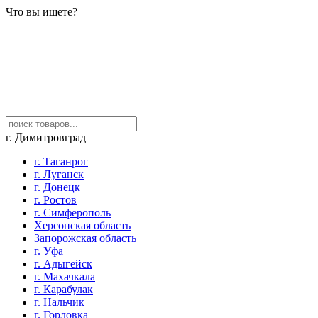
Что вы ищете?
г. Димитровград
г. Таганрог
г. Луганск
г. Донецк
г. Ростов
г. Симферополь
Херсонская область
Запорожская область
г. Уфа
г. Адыгейск
г. Махачкала
г. Карабулак
г. Нальчик
г. Горловка