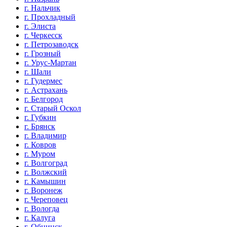
г. Нальчик
г. Прохладный
г. Элиста
г. Черкесск
г. Петрозаводск
г. Грозный
г. Урус-Мартан
г. Шали
г. Гудермес
г. Астрахань
г. Белгород
г. Старый Оскол
г. Губкин
г. Брянск
г. Владимир
г. Ковров
г. Муром
г. Волгоград
г. Волжский
г. Камышин
г. Воронеж
г. Череповец
г. Вологда
г. Калуга
г. Обнинск