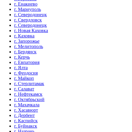
г. Енакиево
г. Мариуполь
г. Северодонецк
г. Свердловск
г. Северодонецк
г. Новая Каховка
г. Каховка
г. Запорожье
г. Мелитополь
г. Бердянск
г. Керчь
г. Евпатория
г. Ялта
г. Феодосия
г. Майкоп
г. Стерлитамак
г. Салават
г. Нефтекамск
г. Октябрьский
г. Махачкала
г. Хасавюрт
г. Дербент
г. Каспийск
г. Буйнакск
г. Назрань