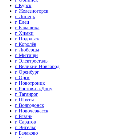
г. Курск
г. Железногорск
г. Липецк
г. Елец
г. Балашиха
г. Химки
г. Подольск
г. Королёв
г. Люберцы
г. Мытищи
г. Электросталь
г. Великий Новгород
г. Оренбург
г. Орск
г. Новотроицк
г. Ростов-на-Дону
г. Таганрог
г. Шахты
г. Волгодонск
г. Новочеркасск
г. Рязань
г. Саратов
г. Энгельс
г. Балаково