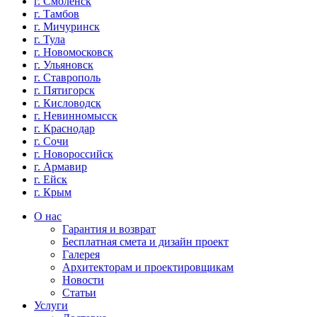
г. Смоленск
г. Тамбов
г. Мичуринск
г. Тула
г. Новомосковск
г. Ульяновск
г. Ставрополь
г. Пятигорск
г. Кисловодск
г. Невинномысск
г. Краснодар
г. Сочи
г. Новороссийск
г. Армавир
г. Ейск
г. Крым
О нас
Гарантия и возврат
Бесплатная смета и дизайн проект
Галерея
Архитекторам и проектировщикам
Новости
Статьи
Услуги