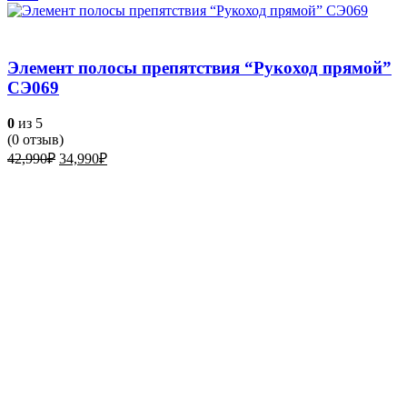
Элемент полосы препятствия “Рукоход прямой”
СЭ069
0
из 5
(
0
отзыв)
Первоначальная
Текущая
42,990
₽
34,990
₽
цена
цена:
составляла
34,990₽.
42,990₽.