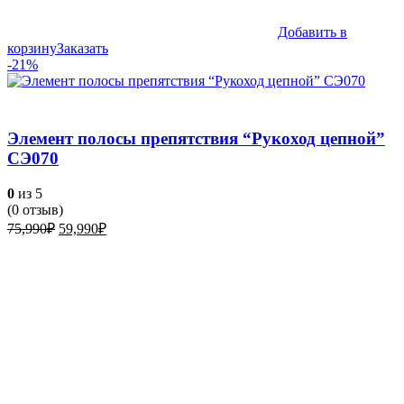
Добавить в
корзину
Заказать
-21%
Элемент полосы препятствия “Рукоход цепной”
СЭ070
0
из 5
(
0
отзыв)
Первоначальная
Текущая
75,990
₽
59,990
₽
цена
цена:
составляла
59,990₽.
75,990₽.