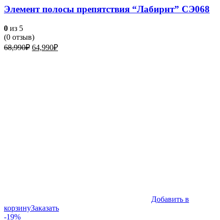
Элемент полосы препятствия “Лабирнт” СЭ068
0
из 5
(
0
отзыв)
Первоначальная
Текущая
68,990
₽
64,990
₽
цена
цена:
составляла
64,990₽.
68,990₽.
Добавить в
корзину
Заказать
-19%