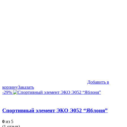
составляла
185,990₽.
259,990₽.
Добавить в
корзину
Заказать
-29%
Спортивный элемент ЭКО Э052 “Яблоня”
0
из 5
(
1
отзыв)