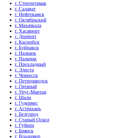
г. Стерлитамак
г. Салават
г. Нефтекамск
г. Октябрьский
г. Махачкала
г. Хасавюрт
г. Дербент
г. Каспийск
г. Буйнакск
г. Назрань
г. Нальчик
г. Прохладный
г. Элиста
г. Черкесск
г. Петрозаводск
г. Грозный
г. Урус-Мартан
г. Шали
г. Гудермес
г. Астрахань
г. Белгород
г. Старый Оскол
г. Губкин
г. Брянск
г. Владимир