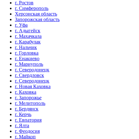
г. Ростов
г. Симферополь
Херсонская область
Запорожская область
г. Уфа
г. Адыгейск
г. Махачкала
г. Карабулак
г. Нальчик
г. Горловка
г. Енакиево
г. Мариуполь
г. Северодонецк
г. Свердловск
г. Северодонецк
г. Новая Каховка
г. Каховка
г. Запорожье
г. Мелитополь
г. Бердянск
г. Керчь
г. Евпатория
г. Ялта
г. Феодосия
г. Майкоп