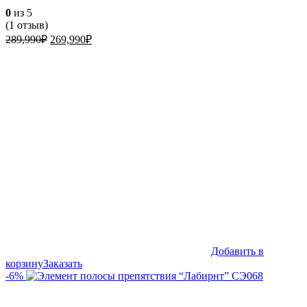
0
из 5
(
1
отзыв)
Первоначальная
Текущая
289,990
₽
269,990
₽
цена
цена:
составляла
269,990₽.
289,990₽.
Добавить в
корзину
Заказать
-6%