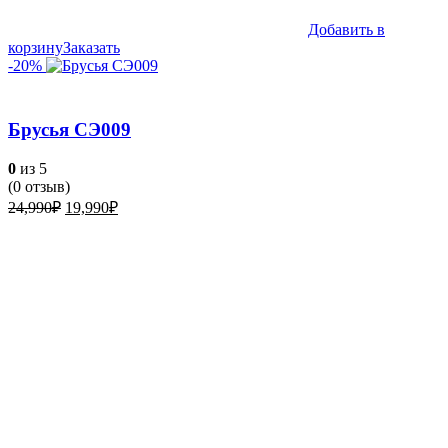
Добавить в
корзину
Заказать
-20%
Брусья СЭ009
0
из 5
(
0
отзыв)
Первоначальная
Текущая
24,990
₽
19,990
₽
цена
цена:
составляла
19,990₽.
24,990₽.