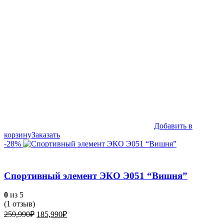
Добавить в
корзину
Заказать
-28%
Спортивный элемент ЭКО Э051 “Вишня”
0
из 5
(
1
отзыв)
Первоначальная
Текущая
259,990
₽
185,990
₽
цена
цена: