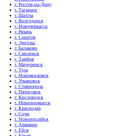
г. Ростов-на-Дону
г. Таганрог
г. Шахты
г. Волгодонск
г. Новочеркасск
г. Рязань
г. Саратов
г. Энгельс
г. Балаково
г. Смоленск
г. Тамбов
г. Мичуринск
г. Тула
г. Новомосковск
г. Ульяновск
г. Ставрополь
г. Пятигорск
г. Кисловодск
г. Невинномысск
г. Краснодар
г. Сочи
г. Новороссийск
г. Армавир
г. Ейск
г. Крым