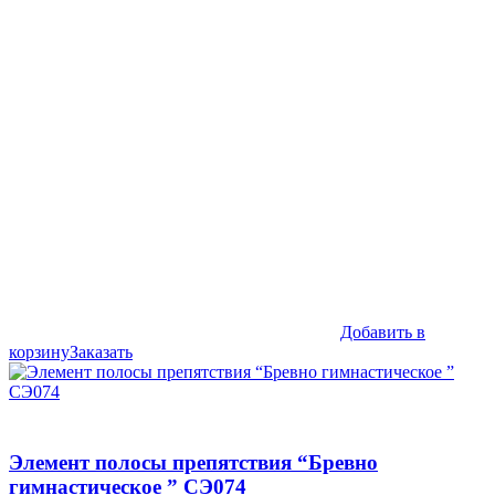
цена
цена:
составляла
39,990₽.
45,990₽.
Добавить в
корзину
Заказать
Элемент полосы препятствия “Бревно
гимнастическое ” СЭ074