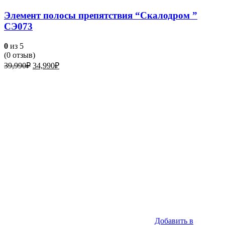
Элемент полосы препятствия “Скалодром ”
СЭ073
0
из 5
(
0
отзыв)
Первоначальная
Текущая
39,990
₽
34,990
₽
цена
цена:
составляла
34,990₽.
39,990₽.
Добавить в