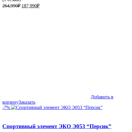
Первоначальная
Текущая
264,990
₽
187,990
₽
цена
цена:
составляла
187,990₽.
264,990₽.
Добавить в
корзину
Заказать
-7%
Спортивный элемент ЭКО Э053 “Персик”