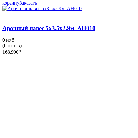
корзину
Заказать
Арочный навес 5х3.5х2.9м. АН010
0
из 5
(
0
отзыв)
168,990
₽