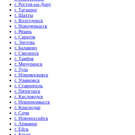
г. Ростов-на-Дону
г. Таганрог
г. Шахты
г. Волгодонск
г. Новочеркасск
г. Рязань
г. Саратов
г. Энгельс
г. Балаково
г. Смоленск
г. Тамбов
г. Мичуринск
г. Тула
г. Новомосковск
г. Ульяновск
г. Ставрополь
г. Пятигорск
г. Кисловодск
г. Невинномысск
г. Краснодар
г. Сочи
г. Новороссийск
г. Армавир
г. Ейск
г. Крым