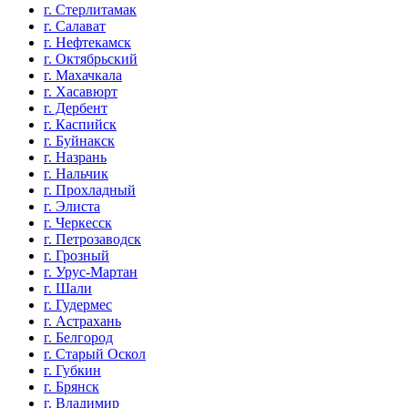
г. Стерлитамак
г. Салават
г. Нефтекамск
г. Октябрьский
г. Махачкала
г. Хасавюрт
г. Дербент
г. Каспийск
г. Буйнакск
г. Назрань
г. Нальчик
г. Прохладный
г. Элиста
г. Черкесск
г. Петрозаводск
г. Грозный
г. Урус-Мартан
г. Шали
г. Гудермес
г. Астрахань
г. Белгород
г. Старый Оскол
г. Губкин
г. Брянск
г. Владимир