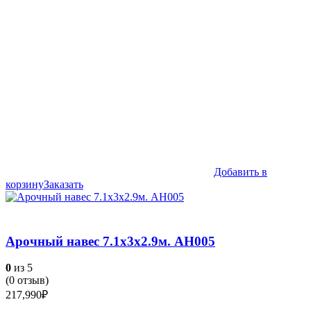
Добавить в
корзину
Заказать
Арочный навес 7.1х3х2.9м. АН005
0
из 5
(
0
отзыв)
217,990
₽