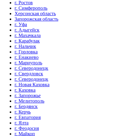
г. Ростов
г. Симферополь
Херсонская область
Запорожская область
г. Уфа
г. Адыгейск
г. Махачкала
г. Карабулак
г. Нальчик
г. Горловка
г. Енакиево
г. Мариуполь
г. Северодонецк
г. Свердловск
г. Северодонецк
г. Новая Каховка
г. Каховка
г. Запорожье
г. Мелитополь
г. Бердянск
г. Керчь
г. Евпатория
г. Ялта
г. Феодосия
г. Майкоп