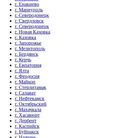
г. Енакиево
г. Мариуполь
г. Северодонецк
г. Свердловск
г. Северодонецк
г. Новая Каховка
г. Каховка
г. Запорожье
г. Мелитополь
г. Бердянск
г. Керчь
г. Евпатория
г. Ялта
г. Феодосия
г. Майкоп
г. Стерлитамак
г. Салават
г. Нефтекамск
г. Октябрьский
г. Махачкала
г. Хасавюрт
г. Дербент
г. Каспийск
г. Буйнакск
г. Назрань