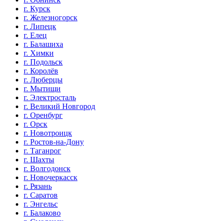
г. Курск
г. Железногорск
г. Липецк
г. Елец
г. Балашиха
г. Химки
г. Подольск
г. Королёв
г. Люберцы
г. Мытищи
г. Электросталь
г. Великий Новгород
г. Оренбург
г. Орск
г. Новотроицк
г. Ростов-на-Дону
г. Таганрог
г. Шахты
г. Волгодонск
г. Новочеркасск
г. Рязань
г. Саратов
г. Энгельс
г. Балаково