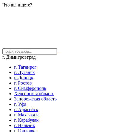
Что вы ищете?
г. Димитровград
г. Таганрог
г. Луганск
г. Донецк
г. Ростов
г. Симферополь
Херсонская область
Запорожская область
г. Уфа
г. Адыгейск
г. Махачкала
г. Карабулак
г. Нальчик
г. Горловка