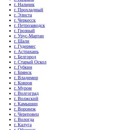
г. Нальчик
г. Прохладный
г. Элиста
г. Черкесск
г. Петрозаводск
г. Грозный
г. Урус-Мартан
г. Шали
г. Гудермес
г. Астрахань
г. Белгород
г. Старый Оскол
г. Губкин
г. Брянск
г. Владимир
г. Ковров
г. Муром
г. Волгоград
г. Волжский
г. Камышин
г. Воронеж
г. Череповец
г. Вологда
г. Калуга
г. Обнинск