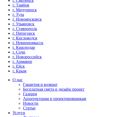
г. Смоленск
г. Тамбов
г. Мичуринск
г. Тула
г. Новомосковск
г. Ульяновск
г. Ставрополь
г. Пятигорск
г. Кисловодск
г. Невинномысск
г. Краснодар
г. Сочи
г. Новороссийск
г. Армавир
г. Ейск
г. Крым
О нас
Гарантия и возврат
Бесплатная смета и дизайн проект
Галерея
Архитекторам и проектировщикам
Новости
Статьи
Услуги